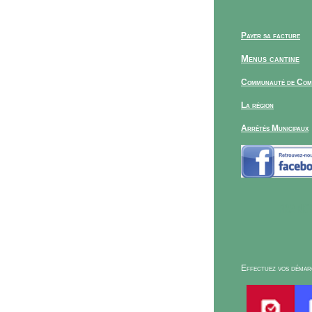
Payer sa facture
Menus cantine
Communauté de Co
La région
Arrêtés Municipaux
FRANCE
Effectuez vos démarc